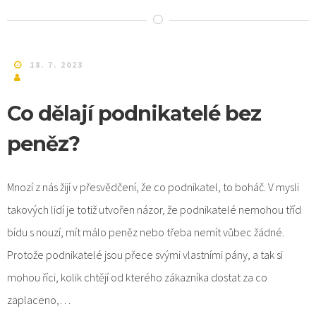
18. 7. 2023
Co dělají podnikatelé bez
peněz?
Mnozí z nás žijí v přesvědčení, že co podnikatel, to boháč. V mysli
takových lidí je totiž utvořen názor, že podnikatelé nemohou tříd
bídu s nouzí, mít málo peněz nebo třeba nemít vůbec žádné.
Protože podnikatelé jsou přece svými vlastními pány, a tak si
mohou říci, kolik chtějí od kterého zákazníka dostat za co
zaplaceno,…