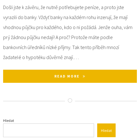
Došli jste k závěru, že nutně potřebujete peníze, a proto jste
vyrazili do banky. Vždyť banky na každém rohu inzerují, že mají
vhodnou půjčku pro každého, kdo o ni požádá. Jenže ouha, vám
prý žádnou půjčku nedají! A proč? Protože máte podle
bankovních úředníků nízké příjmy. Tak tento příběh mnozí
žadatelé o hypotéku důvěrně znají.…
READ MORE
Hledat
Hledat