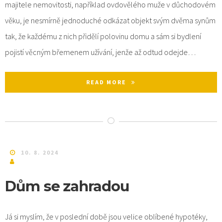
majitele nemovitosti, například ovdovělého muže v důchodovém
věku, je nesmírně jednoduché odkázat objekt svým dvěma synům
tak, že každému z nich přidělí polovinu domu a sám si bydlení
pojistí věcným břemenem užívání, jenže až odtud odejde…
READ MORE
10. 8. 2024
Dům se zahradou
Já si myslím, že v poslední době jsou velice oblíbené hypotéky,