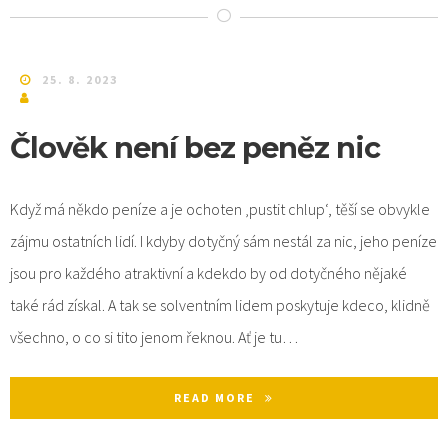
25. 8. 2023
Člověk není bez peněz nic
Když má někdo peníze a je ochoten ‚pustit chlup‘, těší se obvykle
zájmu ostatních lidí. I kdyby dotyčný sám nestál za nic, jeho peníze
jsou pro každého atraktivní a kdekdo by od dotyčného nějaké
také rád získal. A tak se solventním lidem poskytuje kdeco, klidně
všechno, o co si tito jenom řeknou. Ať je tu…
READ MORE