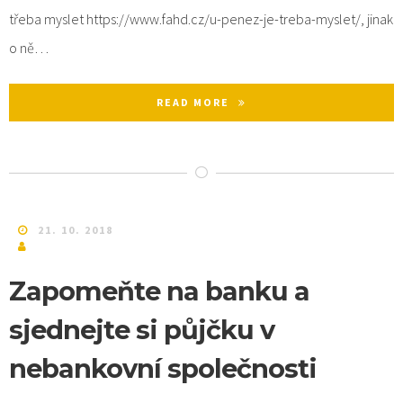
třeba myslet https://www.fahd.cz/u-penez-je-treba-myslet/, jinak
o ně…
READ MORE
21. 10. 2018
Zapomeňte na banku a
sjednejte si půjčku v
nebankovní společnosti