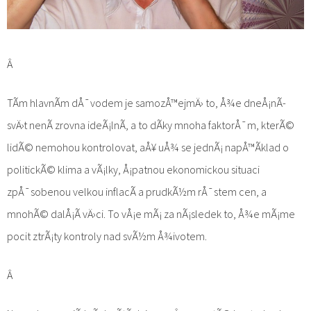
Â
TÃ­m hlavnÃ­m dÅ¯vodem je samozÅ™ejmÄ› to, Å¾e dneÅ¡nÃ­
svÄ›t nenÃ­ zrovna ideÃ¡lnÃ­, a to dÃ­ky mnoha faktorÅ¯m, kterÃ©
lidÃ© nemohou kontrolovat, aÅ¥ uÅ¾ se jednÃ¡ napÅ™Ã­klad o
politickÃ© klima a vÃ¡lky, Å¡patnou ekonomickou situaci
zpÅ¯sobenou velkou inflacÃ­ a prudkÃ½m rÅ¯stem cen, a
mnohÃ© dalÅ¡Ã­ vÄ›ci. To vÅ¡e mÃ¡ za nÃ¡sledek to, Å¾e mÃ¡me
pocit ztrÃ¡ty kontroly nad svÃ½m Å¾ivotem.
Â