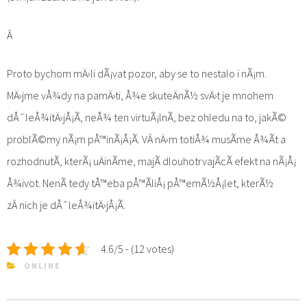
Â
Proto bychom mÄ›li dÃ¡vat pozor, aby se to nestalo i nÃ¡m.
MÄ›jme vÅ¾dy na pamÄ›ti, Å¾e skuteÄnÃ½ svÄ›t je mnohem
dÅ¯leÅ¾itÄ›jÅ¡Ã­, neÅ¾ ten virtuÃ¡lnÃ­, bez ohledu na to, jakÃ©
problÃ©my nÃ¡m pÅ™inÃ¡Å¡Ã­. VÂ nÄ›m totiÅ¾ musÃ­me Å¾Ã­t a
rozhodnutÃ­, kterÃ¡ uÄinÃ­me, majÃ­ dlouhotrvajÃ­cÃ­ efekt na nÃ¡Å¡
Å¾ivot. NenÃ­ tedy tÅ™eba pÅ™Ã­liÅ¡ pÅ™emÃ½Å¡let, kterÃ½
zÂ nich je dÅ¯leÅ¾itÄ›jÅ¡Ã­.
4.6/5 - (12 votes)
ONLINE