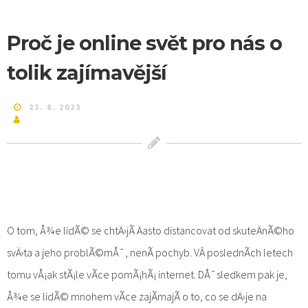
Proč je online svět pro nás o
tolik zajímavější
23. 8. 2023
O tom, Å¾e lidÃ© se chtÄ›jÃ­ Äasto distancovat od skuteÄnÃ©ho
svÄ›ta a jeho problÃ©mÅ¯, nenÃ­ pochyb. VÂ poslednÃ­ch letech
tomu vÅ¡ak stÃ¡le vÃ­ce pomÃ¡hÃ¡ internet. DÅ¯sledkem pak je,
Å¾e se lidÃ© mnohem vÃ­ce zajÃ­majÃ­ o to, co se dÄ›je na