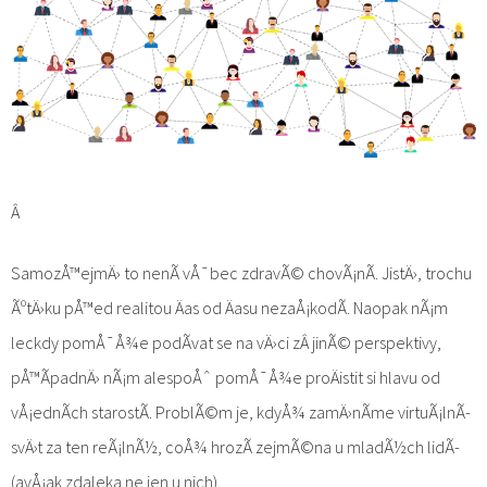
Â
SamozÅ™ejmÄ› to nenÃ­ vÅ¯bec zdravÃ© chovÃ¡nÃ­. JistÄ›, trochu
ÃºtÄ›ku pÅ™ed realitou Äas od Äasu nezaÅ¡kodÃ­. Naopak nÃ¡m
leckdy pomÅ¯Å¾e podÃ­vat se na vÄ›ci zÂ jinÃ© perspektivy,
pÅ™Ã­padnÄ› nÃ¡m alespoÅˆ pomÅ¯Å¾e proÄistit si hlavu od
vÅ¡ednÃ­ch starostÃ­. ProblÃ©m je, kdyÅ¾ zamÄ›nÃ­me virtuÃ¡lnÃ­
svÄ›t za ten reÃ¡lnÃ½, coÅ¾ hrozÃ­ zejmÃ©na u mladÃ½ch lidÃ­
(avÅ¡ak zdaleka ne jen u nich).