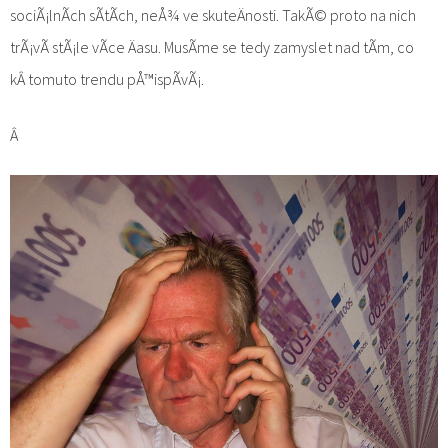
sociÃ¡lnÃ­ch sÃ­tÃ­ch, neÅ¾ ve skuteÄnosti. TakÃ© proto na nich
trÃ¡vÃ­ stÃ¡le vÃ­ce Äasu. MusÃ­me se tedy zamyslet nad tÃ­m, co
kÂ tomuto trendu pÅ™ispÃ­vÃ¡.
Â