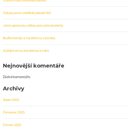
Chytré řízení osvětlení budov
Získali jsme certifikát jakosti ISO
Jsme správnou volbou pro naše studenty
Buďte trendy a myslete na zázraky
Vydejte se na dovolenou k nám
Nejnovější komentáře
Žádné komentáře.
Archivy
Srpen 2025
Červenec 2025
Červen 2025