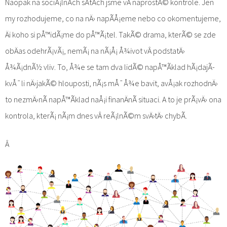
Naopak na sociÃ¡lnÃ­ch sÃ­tÃ­ch jsme vÂ naprostÃ© kontrole. Jen
my rozhodujeme, co na nÄ› napÃ­Å¡eme nebo co okomentujeme,
Äi koho si pÅ™idÃ¡me do pÅ™Ã¡tel. TakÃ© drama, kterÃ© se zde
obÄas odehrÃ¡vÃ¡, nemÃ¡ na nÃ¡Å¡ Å¾ivot vÂ podstatÄ›
Å¾Ã¡dnÃ½ vliv. To, Å¾e se tam dva lidÃ© napÅ™Ã­klad hÃ¡dajÃ­
kvÅ¯li nÄ›jakÃ© hlouposti, nÃ¡s mÅ¯Å¾e bavit, avÅ¡ak rozhodnÄ›
to nezmÄ›nÃ­ napÅ™Ã­klad naÅ¡i finanÄnÃ­ situaci. A to je prÃ¡vÄ› ona
kontrola, kterÃ¡ nÃ¡m dnes vÂ reÃ¡lnÃ©m svÄ›tÄ› chybÃ­.
Â