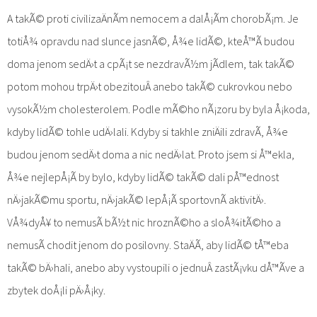
A takÃ© proti civilizaÄnÃ­m nemocem a dalÅ¡Ã­m chorobÃ¡m. Je
totiÅ¾ opravdu nad slunce jasnÃ©, Å¾e lidÃ©, kteÅ™Ã­ budou
doma jenom sedÄ›t a cpÃ¡t se nezdravÃ½m jÃ­dlem, tak takÃ©
potom mohou trpÄ›t obezitouÂ anebo takÃ© cukrovkou nebo
vysokÃ½m cholesterolem. Podle mÃ©ho nÃ¡zoru by byla Å¡koda,
kdyby lidÃ© tohle udÄ›lali. Kdyby si takhle zniÄili zdravÃ­, Å¾e
budou jenom sedÄ›t doma a nic nedÄ›lat. Proto jsem si Å™ekla,
Å¾e nejlepÅ¡Ã­ by bylo, kdyby lidÃ© takÃ© dali pÅ™ednost
nÄ›jakÃ©mu sportu, nÄ›jakÃ© lepÅ¡Ã­ sportovnÃ­ aktivitÄ›.
VÅ¾dyÅ¥ to nemusÃ­ bÃ½t nic hroznÃ©ho a sloÅ¾itÃ©ho a
nemusÃ­ chodit jenom do posilovny. StaÄÃ­, aby lidÃ© tÅ™eba
takÃ© bÄ›hali, anebo aby vystoupili o jednuÂ zastÃ¡vku dÅ™Ã­ve a
zbytek doÅ¡li pÄ›Å¡ky.