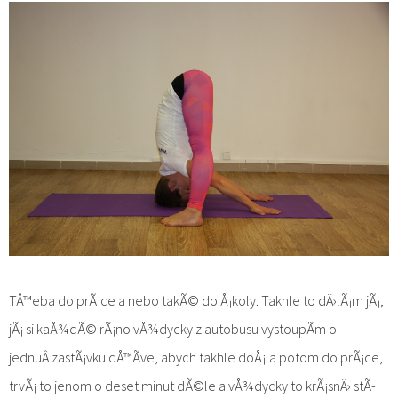
TÅ™eba do prÃ¡ce a nebo takÃ© do Å¡koly. Takhle to dÄ›lÃ¡m jÃ¡,
jÃ¡ si kaÅ¾dÃ© rÃ¡no vÅ¾dycky z autobusu vystoupÃ­m o
jednuÂ zastÃ¡vku dÅ™Ã­ve, abych takhle doÅ¡la potom do prÃ¡ce,
trvÃ¡ to jenom o deset minut dÃ©le a vÅ¾dycky to krÃ¡snÄ› stÃ­