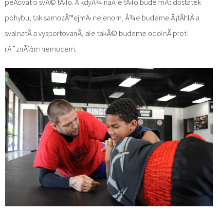
peÄovat o svÃ© tÄ›lo. A kdyÅ¾ naÅ¡e tÄ›lo bude mÃ­t dostatek
pohybu, tak samozÅ™ejmÄ› nejenom, Å¾e budeme Å¡tÃ­hlÃ­ a
svalnatÃ­ a vysportovanÃ­, ale takÃ© budeme odolnÃ­ proti
rÅ¯znÃ½m nemocem.