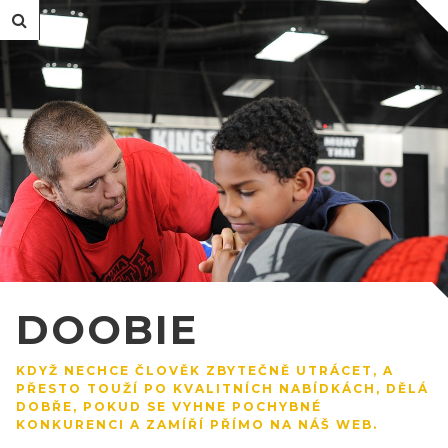
DOOBIE
KDYŽ NECHCE ČLOVĚK ZBYTEČNĚ UTRÁCET, A
PŘESTO TOUŽÍ PO KVALITNÍCH NABÍDKÁCH, DĚLÁ
DOBŘE, POKUD SE VYHNE POCHYBNÉ
KONKURENCI A ZAMÍŘÍ PŘÍMO NA NÁŠ WEB.