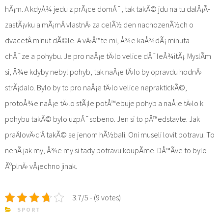
hÃ¡m. A kdyÅ¾ jedu z prÃ¡ce domÅ¯, tak takÃ© jdu na tu dalÅ¡Ã­
zastÃ¡vku a mÃ¡mÂ vlastnÄ› za celÃ½ den nachozenÃ½ch o
dvacetÂ minut dÃ©le. A vÄ›Å™te mi, Å¾e kaÅ¾dÃ¡ minuta
chÅ¯ze a pohybu. Je pro naÅ¡e tÄ›lo velice dÅ¯leÅ¾itÃ¡. MyslÃ­m
si, Å¾e kdyby nebyl pohyb, tak naÅ¡e tÄ›lo by opravdu hodnÄ›
strÃ¡dalo. Bylo by to pro naÅ¡e tÄ›lo velice nepraktickÃ©,
protoÅ¾e naÅ¡e tÄ›lo stÃ¡le potÅ™ebuje pohyb a naÅ¡e tÄ›lo k
pohybu takÃ© bylo uzpÅ¯sobeno. Jen si to pÅ™edstavte. Jak
praÄlovÄ›ciÂ takÃ© se jenom hÃ½bali. Oni museli lovit potravu. To
nenÃ­ jak my, Å¾e my si tady potravu koupÃ­me. DÅ™Ã­ve to bylo
ÃºplnÄ› vÅ¡echno jinak.
3.7/5 - (9 votes)
SPORT