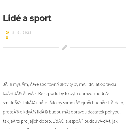
Lidé a sport
8. 9. 2023
JÃ¡ si myslÃ­m, Å¾e sportovnÃ­ aktivity by mÄ›l dÄ›lat opravdu
kaÅ¾dÃ½ ÄlovÄ›k. Bez sportu by to bylo opravdu hodnÄ›
smutnÃ©. TakÃ© naÅ¡e tÄ›lo by samozÅ™ejmÄ› hodnÄ› strÃ¡dalo,
protoÅ¾e kdyÅ¾ lidÃ© budou mÃ­t opravdu dostatek pohybu,
tak jeÂ to pro jejich dobro. LidÃ© alespoÅˆ budou vÄ›dÄ›t, jak