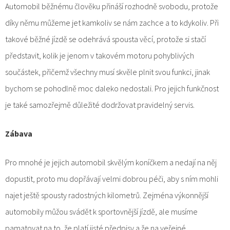
Automobil běžnému člověku přináší rozhodně svobodu, protože
díky němu můžeme jet kamkoliv se nám zachce a to kdykoliv. Při
takové běžné jízdě se odehrává spousta věcí, protože si stačí
představit, kolik je jenom v takovém motoru pohyblivých
součástek, přičemž všechny musí skvěle plnit svou funkci, jinak
bychom se pohodlně moc daleko nedostali. Pro jejich funkčnost
je také samozřejmě důležité dodržovat pravidelný servis.
Zábava
Pro mnohé je jejich automobil skvělým koníčkem a nedají na něj
dopustit, proto mu dopřávají velmi dobrou péči, aby s ním mohli
najet ještě spousty radostných kilometrů. Zejména výkonnější
automobily můžou svádět k sportovnější jízdě, ale musíme
pamatovat na to, že platí jisté předpisy a že na veřejné