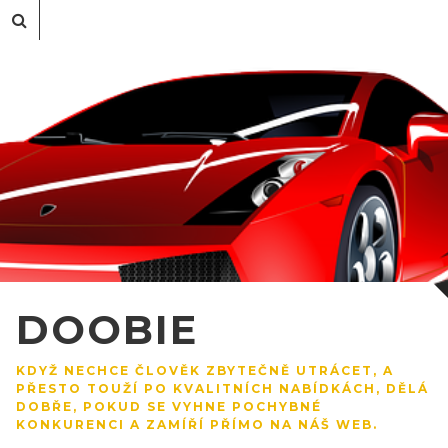
DOOBIE
KDYŽ NECHCE ČLOVĚK ZBYTEČNĚ UTRÁCET, A
PŘESTO TOUŽÍ PO KVALITNÍCH NABÍDKÁCH, DĚLÁ
DOBŘE, POKUD SE VYHNE POCHYBNÉ
KONKURENCI A ZAMÍŘÍ PŘÍMO NA NÁŠ WEB.