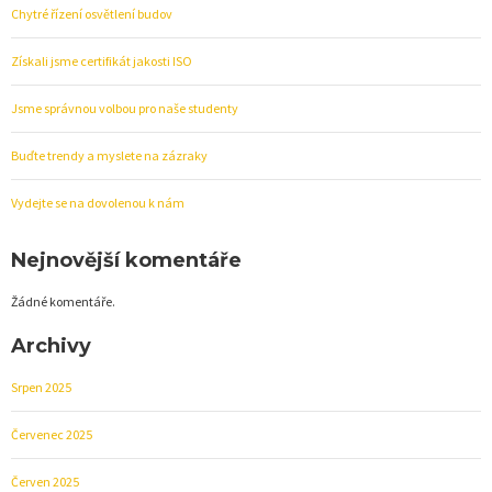
Chytré řízení osvětlení budov
Získali jsme certifikát jakosti ISO
Jsme správnou volbou pro naše studenty
Buďte trendy a myslete na zázraky
Vydejte se na dovolenou k nám
Nejnovější komentáře
Žádné komentáře.
Archivy
Srpen 2025
Červenec 2025
Červen 2025