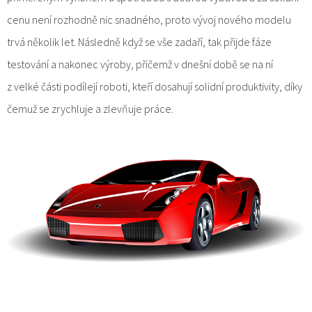
cenu není rozhodně nic snadného, proto vývoj nového modelu
trvá několik let. Následně když se vše zadaří, tak přijde fáze
testování a nakonec výroby, přičemž v dnešní době se na ní
z velké části podílejí roboti, kteří dosahují solidní produktivity, díky
čemuž se zrychluje a zlevňuje práce.