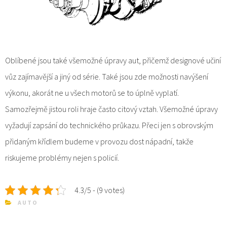
Oblíbené jsou také všemožné úpravy aut, přičemž designové učiní
vůz zajímavější a jiný od série. Také jsou zde možnosti navýšení
výkonu, akorát ne u všech motorů se to úplně vyplatí.
Samozřejmě jistou roli hraje často citový vztah. Všemožné úpravy
vyžadují zapsání do technického průkazu. Přeci jen s obrovským
přidaným křídlem budeme v provozu dost nápadní, takže
riskujeme problémy nejen s policií.
4.3/5 - (9 votes)
AUTO