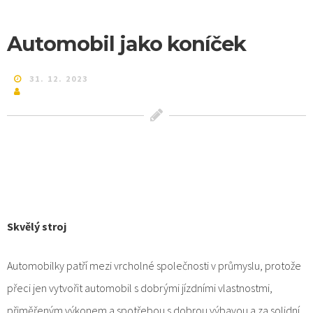
Automobil jako koníček
31. 12. 2023
Skvělý stroj
Automobilky patří mezi vrcholné společnosti v průmyslu, protože
přeci jen vytvořit automobil s dobrými jízdními vlastnostmi,
přiměřeným výkonem a spotřebou s dobrou výbavou a za solidní