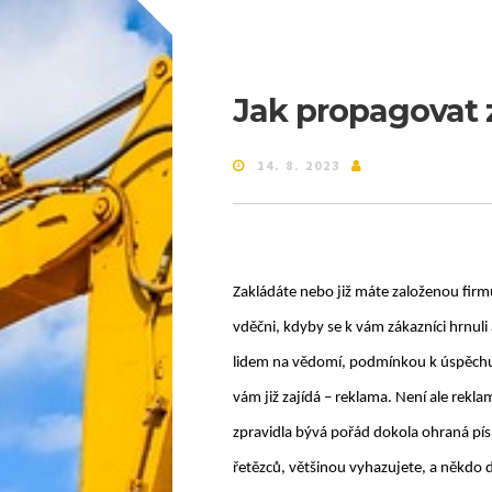
Jak propagovat 
14. 8. 2023
Zakládáte nebo již máte založenou firmu
vděčni, kdyby se k vám zákazníci hrnuli 
lidem na vědomí, podmínkou k úspěchu 
vám již zajídá – reklama. Není ale rekl
zpravidla bývá pořád dokola ohraná pís
řetězců, většinou vyhazujete, a někdo 