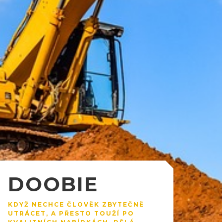
DOOBIE
KDYŽ NECHCE ČLOVĚK ZBYTEČNĚ
UTRÁCET, A PŘESTO TOUŽÍ PO