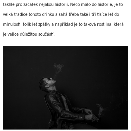
takhle pro začátek nějakou historii. Něco mál
o
do historie, je to
velká tradice tohoto drinku a sahá třeba také i tři tisíce let do
minulosti, tolik let zpátky a například je to taková rostlina, která
je velice důležitou součástí.