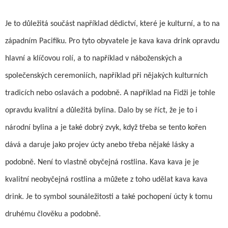
Je to důležitá součást například dědictví, které je kulturní, a to na
západním Pacifiku. Pro tyto obyvatele je kava kava drink opravdu
hlavní a klíčovou rolí, a to například v náboženských a
společenských ceremoniích, například při nějakých kulturních
tradicích nebo oslavách a podobně. A například na Fidži je tohle
opravdu kvalitní a důležitá bylina. Dalo by se říct, že je to i
národní bylina a je také dobrý zvyk, když třeba se tento kořen
dává a daruje jako projev úcty anebo třeba nějaké lásky a
podobně. Není to vlastně obyčejná rostlina. Kava kava je je
kvalitní neobyčejná rostlina a můžete z toho udělat kava kava
drink. Je to symbol sounáležitosti a také pochopení úcty k tomu
druhému člověku a podobně.